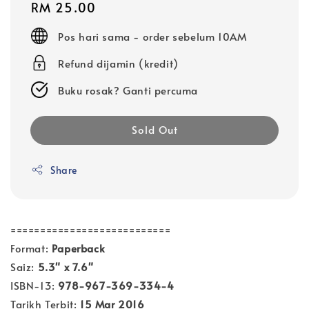
Regular
RM 25.00
price
Pos hari sama - order sebelum 10AM
Refund dijamin (kredit)
Buku rosak? Ganti percuma
Sold Out
Share
===========================
Format:
Paperback
Saiz:
5.3" x 7.6"
ISBN-13:
978-967-369-334-4
Tarikh Terbit:
15 Mar 2016