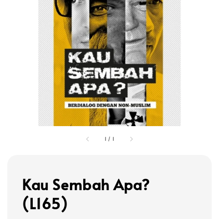
1
/
1
Kau Sembah Apa?
(L165)