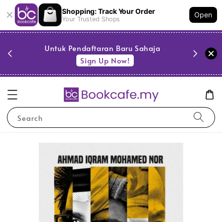
Shopping: Track Your Order
Open
Your Trusted Shops
PESTA 
)
Untuk Pendaftaran Baru Sahaja
se
Sign Up Now!
Search