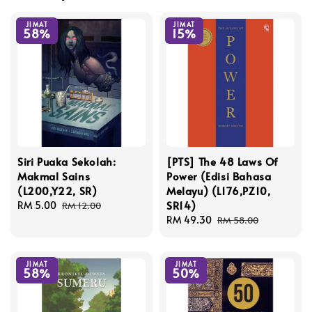
JIMAT
JIMAT
58%
15%
Siri Puaka Sekolah:
[PTS] The 48 Laws Of
Makmal Sains
Power (Edisi Bahasa
(L200,Y22, SR)
Melayu) (L176,PZ10,
SR14)
Sale
RM 5.00
Regular
RM 12.00
price
price
Sale
RM 49.30
Regular
RM 58.00
price
price
JIMAT
JIMAT
58%
50%