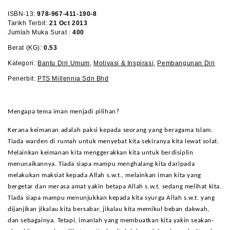
ISBN-13:
978-967-411-190-8
Tarikh Terbit:
21 Oct 2013
Jumlah Muka Surat :
400
Berat (KG):
0.53
Kategori:
Bantu Diri Umum
,
Motivasi & Inspirasi
,
Pembangunan Diri
Penerbit:
PTS Millennia Sdn Bhd
Mengapa tema iman menjadi pilihan?
Kerana keimanan adalah paksi kepada seorang yang beragama Islam.
Tiada warden di rumah untuk menyebat kita sekiranya kita lewat solat.
Melainkan keimanan kita menggerakkan kita untuk berdisiplin
menunaikannya. Tiada siapa mampu menghalang kita daripada
melakukan maksiat kepada Allah s.w.t., melainkan iman kita yang
bergetar dan merasa amat yakin betapa Allah s.w.t. sedang melihat kita.
Tiada siapa mampu menunjukkan kepada kita syurga Allah s.w.t. yang
dijanjikan jikalau kita bersabar, jikalau kita memikul beban dakwah,
dan sebagainya. Tetapi, imanlah yang membuatkan kita yakin seakan-