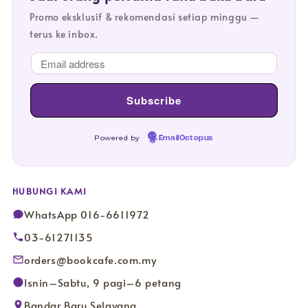
Promo eksklusif & rekomendasi setiap minggu —
terus ke inbox.
Powered by
EmailOctopus
HUBUNGI KAMI
WhatsApp 016-6611972
03-61271135
orders@bookcafe.com.my
Isnin–Sabtu, 9 pagi–6 petang
Bandar Baru Selayang