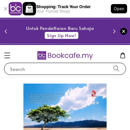
Shopping: Track Your Order
Open
Your Trusted Shops
PESTA 
)
Untuk Pendaftaran Baru Sahaja
se
Sign Up Now!
Search