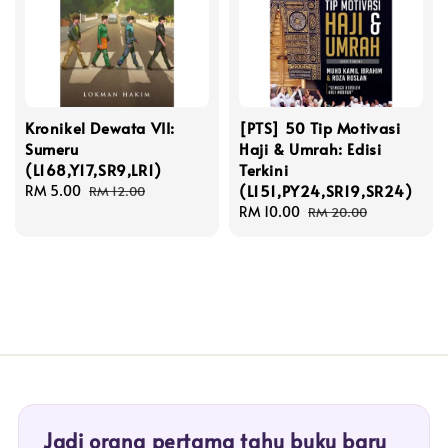
Kronikel Dewata VII:
[PTS] 50 Tip Motivasi
Sumeru
Haji & Umrah: Edisi
(L168,Y17,SR9,LR1)
Terkini
(L151,PY24,SR19,SR24)
Sale
RM 5.00
Regular
RM 12.00
price
price
Sale
RM 10.00
Regular
RM 20.00
price
price
Jadi orang pertama tahu buku baru