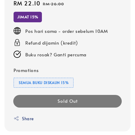
Sale
RM 22.10
Regular
RM 26.00
price
price
JIMAT 15%
Pos hari sama - order sebelum 10AM
Refund dijamin (kredit)
Buku rosak? Ganti percuma
Promotions
SEMUA BUKU DISKAUN 15%
Sold Out
Share