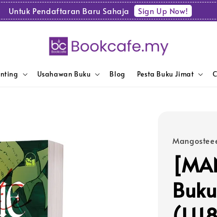
Sign Up Now!
Untuk Pendaftaran Baru Sahaja
enting
Usahawan Buku
Blog
Pesta Buku Jimat
C
Mangosteee
[MA
Buku
(L11