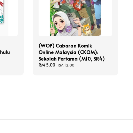
]
(WOP) Cabaran Komik
hulu
Online Malaysia (CKOM):
Sekolah Pertama (M10, SR4)
Sale
RM 5.00
Regular
RM 12.00
price
price