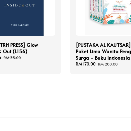
UTRH PRESS] Glow
[PUSTAKA AL KAUTSAR
& Out (L156)
Paket Lima Wanita Peng
Surga - Buku Indonesia
5
Regular
RM 35.00
price
Sale
RM 170.00
Regular
RM 200.00
price
price