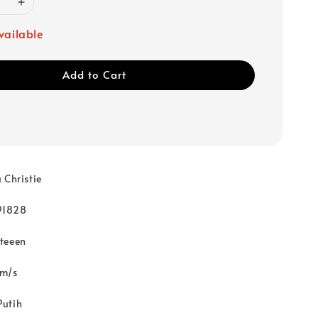
vailable
Add to Cart
 Christie
91828
teeen
 m/s
Putih