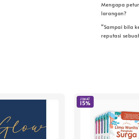
Mengapa petun
larangan?
“Sampai bila k
reputasi sebuah
JIMAT
15%