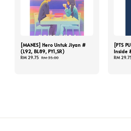
[MANES] Hero Untuk Jiyan #
[PTS P
(L92, BL89, PY1,SR)
Inside 
Sale
RM 29.75
Regular
Sale
RM 29.7
RM 35.00
price
price
price