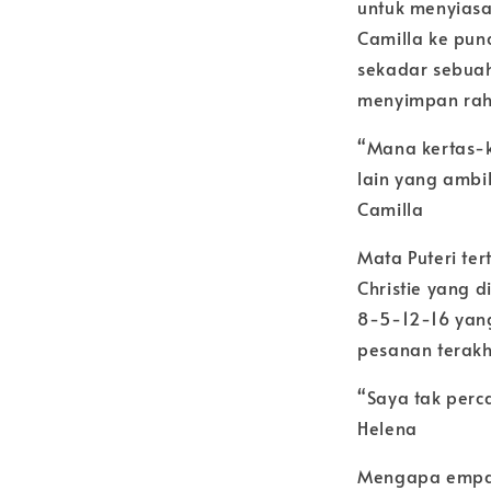
untuk menyiasa
Camilla ke punc
sekadar sebuah
menyimpan rah
“Mana kertas-k
lain yang ambi
Camilla
Mata Puteri te
Christie yang 
8-5-12-16 yang
pesanan terakh
“Saya tak perc
Helena
Mengapa empat 