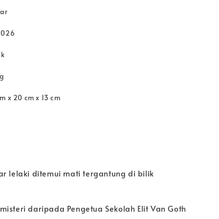
war
2026
ck
kg
cm x 20 cm x 13 cm
r lelaki ditemui mati tergantung di bilik
misteri daripada Pengetua Sekolah Elit Van Goth