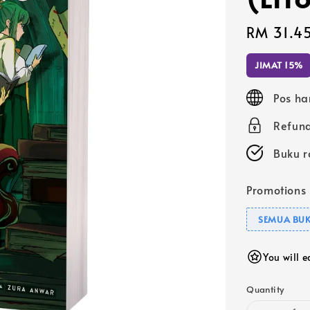
Sale
RM 31.4
price
JIMAT 15%
Pos ha
Refund
Buku r
Promotions
SEMUA BUK
You will 
Quantity