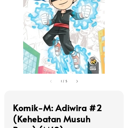
1
/
5
Komik-M: Adiwira #2
(Kehebatan Musuh