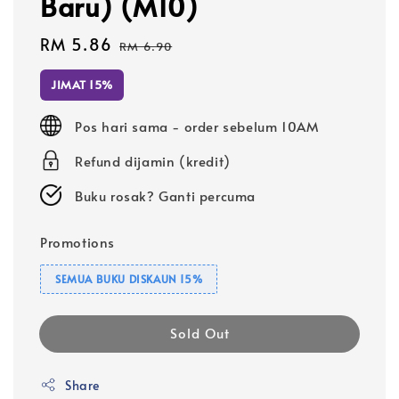
Baru) (M10)
Sale
RM 5.86
Regular
RM 6.90
price
price
JIMAT 15%
Pos hari sama - order sebelum 10AM
Refund dijamin (kredit)
Buku rosak? Ganti percuma
Promotions
SEMUA BUKU DISKAUN 15%
Sold Out
Share