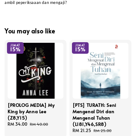
ambil peperiksaaan dan mengaji?
You may also like
JIMAT
JIMAT
15%
15%
[PROLOG MEDIA] My
[PTS] TURATH: Seni
King by Anna Lee
Mengenal Diri dan
(Z8,Y15)
Mengenal Tuhan
(L181,Y46,SR8)
Sale
RM 34.00
Regular
RM 40.00
price
price
Sale
RM 21.25
Regular
RM 25.00