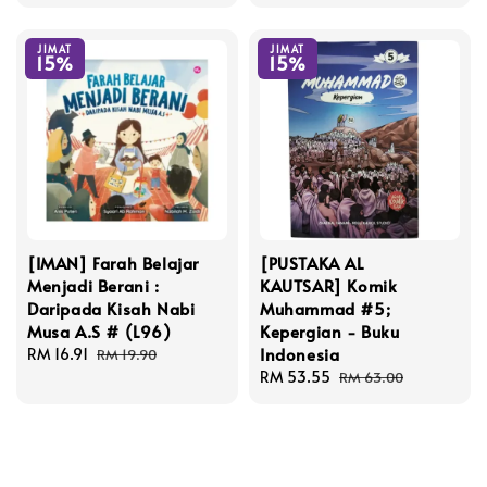
price
price
JIMAT
JIMAT
15%
15%
[IMAN] Farah Belajar
[PUSTAKA AL
Menjadi Berani :
KAUTSAR] Komik
Daripada Kisah Nabi
Muhammad #5;
Musa A.S # (L96)
Kepergian - Buku
Indonesia
Sale
RM 16.91
Regular
RM 19.90
price
price
Sale
RM 53.55
Regular
RM 63.00
price
price