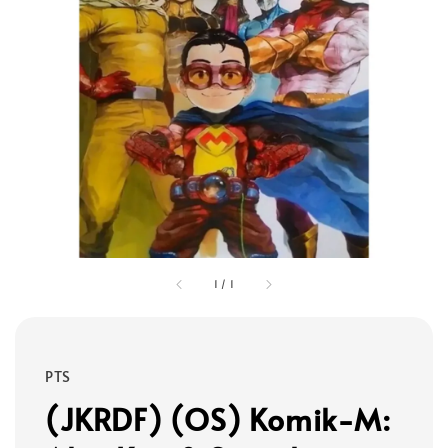
1
/
1
PTS
(JKRDF) (OS) Komik-M: