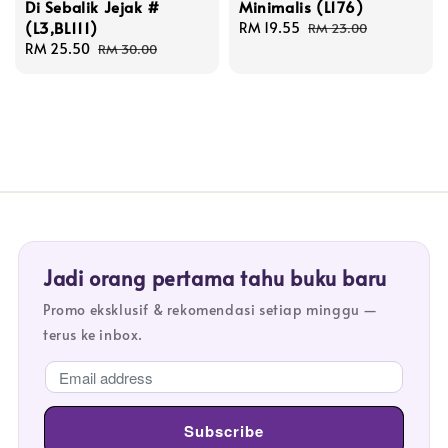
Di Sebalik Jejak #
Minimalis (L176)
(L3,BL111)
Sale
RM 19.55
Regular
RM 23.00
Sale
RM 25.50
Regular
price
price
RM 30.00
price
price
Jadi orang pertama tahu buku baru
Promo eksklusif & rekomendasi setiap minggu —
terus ke inbox.