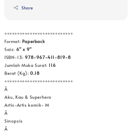
Share
===========================
Format:
Paperback
Saiz:
6" x 9"
ISBN-13:
978-967-411-819-8
Jumlah Muka Surat:
116
Berat (Kg):
0.18
===========================
Â
Aku, Kau & Superhero
Artis-Artis komik- M
Â
Sinopsis
Â