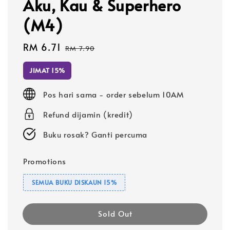
Aku, Kau & Superhero
(M4)
Sale
RM 6.71
Regular
RM 7.90
price
price
JIMAT 15%
Pos hari sama - order sebelum 10AM
Refund dijamin (kredit)
Buku rosak? Ganti percuma
Promotions
SEMUA BUKU DISKAUN 15%
Sold Out