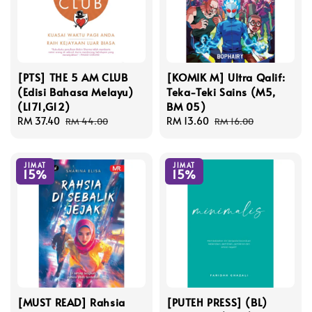
[PTS] THE 5 AM CLUB
[KOMIK M] Ultra Qalif:
(Edisi Bahasa Melayu)
Teka-Teki Sains (M5,
(L171,G12)
BM 05)
Sale
RM 37.40
Regular
Sale
RM 13.60
Regular
RM 44.00
RM 16.00
price
price
price
price
JIMAT
JIMAT
15%
15%
[MUST READ] Rahsia
[PUTEH PRESS] (BL)