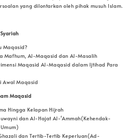
soalan yang dilontarkan oleh pihak musuh Islam.
 Syariah
tu Maqasid?
a Mafhum, Al-Maqasid dan Al-Masalih
imensi Maqasid Al-Maqasid dalam Ijtihad Para
ri Awal Maqasid
mam Maqasid
ma Hingga Kelapan Hijrah
Juwayni dan Al-Hajat Al-‘Ammah(Kehendak-
k Umum)
hazali dan Tertib-Tertib Keperluan(Ad-