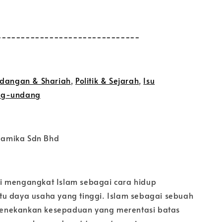
------------------------------
dangan & Shariah
,
Politik & Sejarah
,
Isu
ng-undang
slamika Sdn Bhd
i mengangkat Islam sebagai cara hidup
u daya usaha yang tinggi. Islam sebagai sebuah
nekankan kesepaduan yang merentasi batas