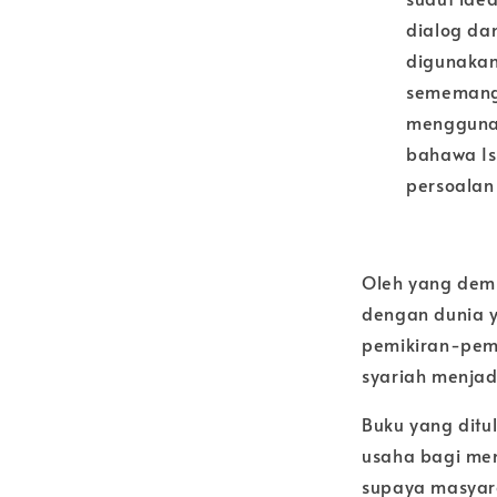
dialog da
digunakan
sememangn
menggunak
bahawa I
persoalan
Oleh yang dem
dengan dunia 
pemikiran-pem
syariah menjad
Buku yang ditul
usaha bagi me
supaya masyara