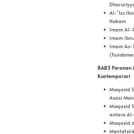
Dharuriyy
Al-‘Izz I
Hakam
Imam Al-Q
Imam Ibnu
Imam As-S
(Fundamen
BAB3 Peranan 
Kontemporari
Maqasid S
Asasi Ma
Maqasid S
antara Al
Maqasid d
Mentafsir