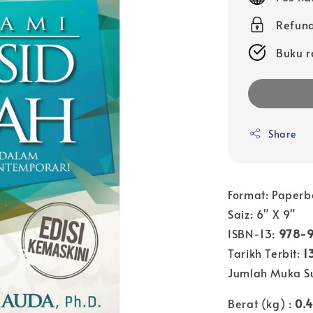
Refund
Buku r
Share
Format: Paperb
Saiz: 6" X 9"
ISBN-13:
978-
Tarikh Terbit:
1
Jumlah Muka Su
Berat (kg) :
0.