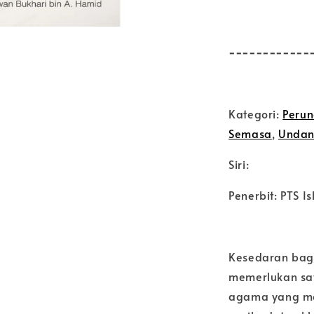
------------
Kategori:
Perun
Semasa
,
Unda
Siri:
Penerbit: PTS I
Kesedaran bag
memerlukan sat
agama yang me