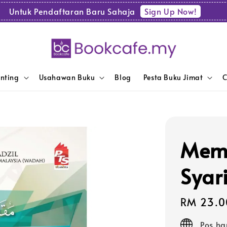
Sign Up Now!
Untuk Pendaftaran Baru Sahaja
enting
Usahawan Buku
Blog
Pesta Buku Jimat
C
Mem
Syar
Regular
RM 23.0
price
Pos ha