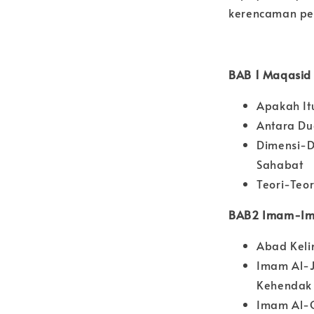
kerencaman per
BAB 1 Maqasid
Apakah I
Antara Du
Dimensi-D
Sahabat
Teori-Teo
BAB2 Imam-I
Abad Keli
Imam Al-
Kehenda
Imam Al-G