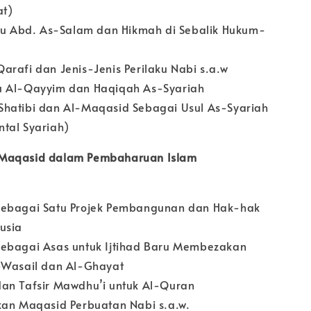
at)
bnu Abd. As-Salam dan Hikmah di Sebalik Hukum-
arafi dan Jenis-Jenis Perilaku Nabi s.a.w
 Al-Qayyim dan Haqiqah As-Syariah
hatibi dan Al-Maqasid Sebagai Usul As-Syariah
tal Syariah)
Maqasid dalam Pembaharuan Islam
ebagai Satu Projek Pembangunan dan Hak-hak
nusia
ebagai Asas untuk Ijtihad Baru Membezakan
-Wasail dan Al-Ghayat
an Tafsir Mawdhu’i untuk Al-Quran
kan Maqasid Perbuatan Nabi s.a.w.