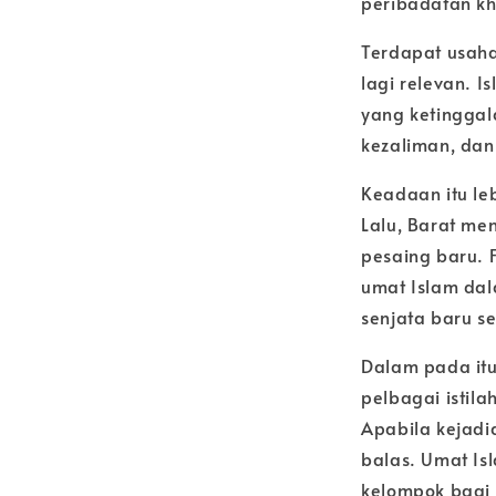
peribadatan k
Terdapat usaha
lagi relevan. 
yang ketinggal
kezaliman, da
Keadaan itu le
Lalu, Barat me
pesaing baru. 
umat Islam da
senjata baru s
Dalam pada itu
pelbagai istil
Apabila kejadi
balas. Umat I
kelompok bagi