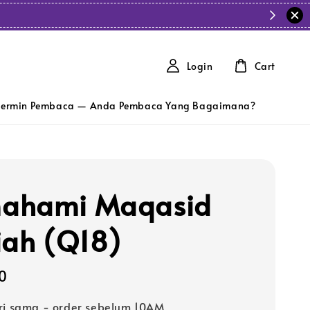
Login
Cart
ermin Pembaca — Anda Pembaca Yang Bagaimana?
ahami Maqasid
iah (Q18)
0
ri sama - order sebelum 10AM