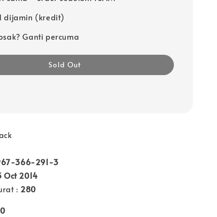
 dijamin (kredit)
osak? Ganti percuma
Sold Out
ack
967-366-291-3
3 Oct 2014
rat :
280
40