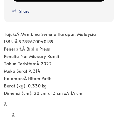
Share
Tajuk:Â Membina Semula Harapan Malaysia
ISBN:Â 9789670040189
Penerbit:Â Biblio Press
Penulis: Nor Miswary Ramli
Tahun Terbitan:Â 2022
Muka Surat:Â 314
Halaman:Â Hitam Putih
Berat (kg): 0.330 kg
Dimensi (cm): 20 cm x 13 cm xÂ 1Â cm
Â
Â