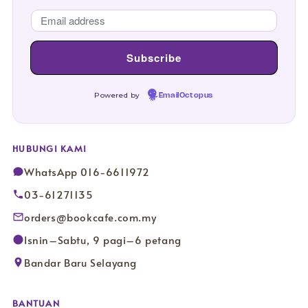
Powered by
EmailOctopus
HUBUNGI KAMI
WhatsApp 016-6611972
03-61271135
orders@bookcafe.com.my
Isnin–Sabtu, 9 pagi–6 petang
Bandar Baru Selayang
BANTUAN