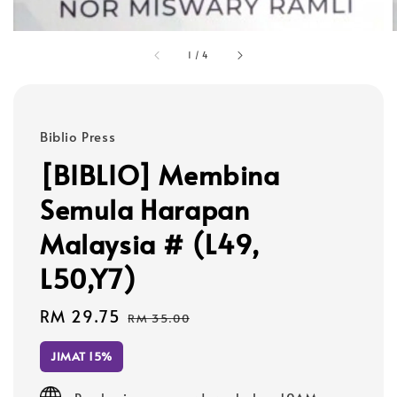
1
/
4
Biblio Press
[BIBLIO] Membina
Semula Harapan
Malaysia # (L49,
L50,Y7)
Sale
RM 29.75
Regular
RM 35.00
price
price
JIMAT 15%