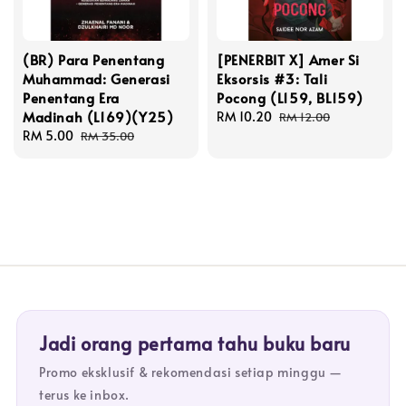
(BR) Para Penentang
[PENERBIT X] Amer Si
Muhammad: Generasi
Eksorsis #3: Tali
Penentang Era
Pocong (L159, BL159)
Madinah (L169)(Y25)
Sale
RM 10.20
Regular
RM 12.00
Sale
RM 5.00
Regular
price
price
RM 35.00
price
price
Jadi orang pertama tahu buku baru
Promo eksklusif & rekomendasi setiap minggu —
terus ke inbox.