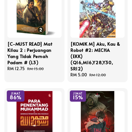
[C-MUST READ] Mat
[KOMIK M] Aku, Kau &
Kilau 2 : Perjuangan
Robot #2: MECHA
Yang Tidak Pernah
(EKK)
Padam # (L3)
(Q16,M16,Y28,Y30,
SR12)
Sale
RM 12.75
Regular
RM 15.00
price
price
Sale
RM 5.00
Regular
RM 12.00
price
price
JIMAT
JIMAT
86%
15%