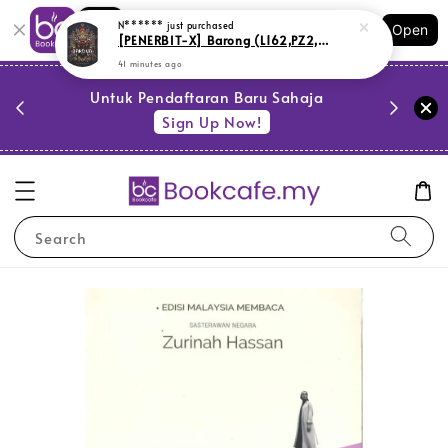
Shopping: Track Your Order
N******
just purchased
Open
Your Trusted Shops
[PENERBIT-X] Barong (L162,PZ2,SR14)
41 minutes ago
PESTA 
)
Untuk Pendaftaran Baru Sahaja
se
Sign Up Now!
Search