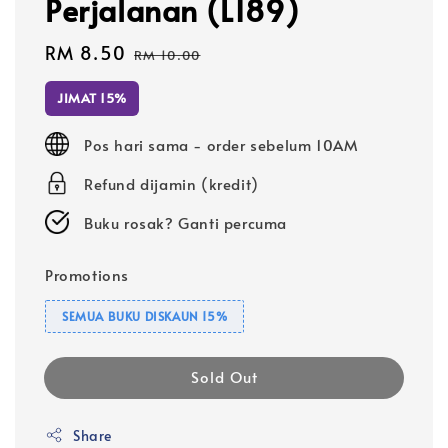
Perjalanan (L189)
Sale
RM 8.50
Regular
RM 10.00
price
price
JIMAT 15%
Pos hari sama - order sebelum 10AM
Refund dijamin (kredit)
Buku rosak? Ganti percuma
Promotions
SEMUA BUKU DISKAUN 15%
Sold Out
Share