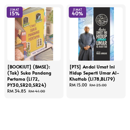
JIMAT
JIMAT
15%
40%
[BOOKIUT] (BMSE):
[PTS] Andai Umat Ini
(Tak) Suka Pandang
Hidup Seperti Umar Al-
Pertama (L172,
Khattab (L178,BL179)
PY30,SR20,SR24)
Sale
RM 15.00
Regular
RM 25.00
Sale
RM 34.85
Regular
price
price
RM 41.00
price
price