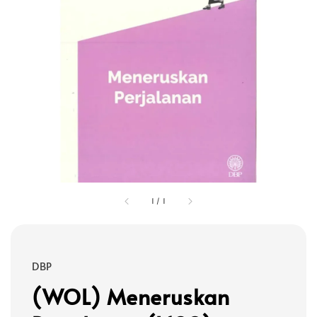
1
/
1
DBP
(WOL) Meneruskan