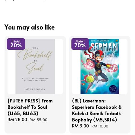
You may also like
JIMAT
JIMAT
20%
70%
[PUTEH PRESS] From
(BL) Laserman:
Bookshelf To Soul
Superhero Facebook &
(L165, BL163)
Koleksi Komik Terbaik
Bophairy (M5,SR14)
Sale
RM 28.00
Regular
RM 35.00
price
price
Sale
RM 3.00
Regular
RM 10.00
price
price