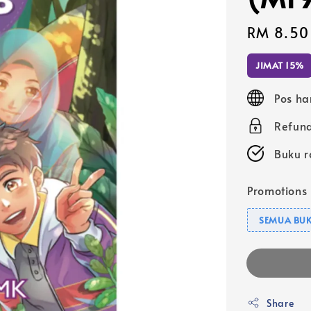
Sale
RM 8.50
price
JIMAT 15%
Pos ha
Refund
Buku r
Promotions
SEMUA BUK
Share