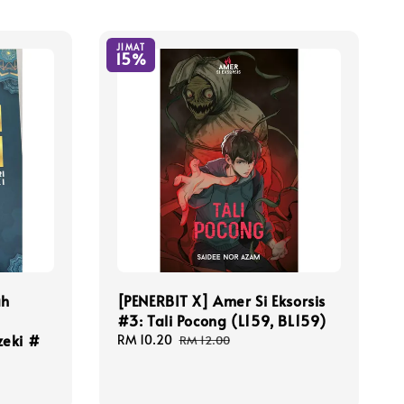
JIMAT
15%
ah
[PENERBIT X] Amer Si Eksorsis
#3: Tali Pocong (L159, BL159)
zeki #
Sale
RM 10.20
Regular
RM 12.00
price
price