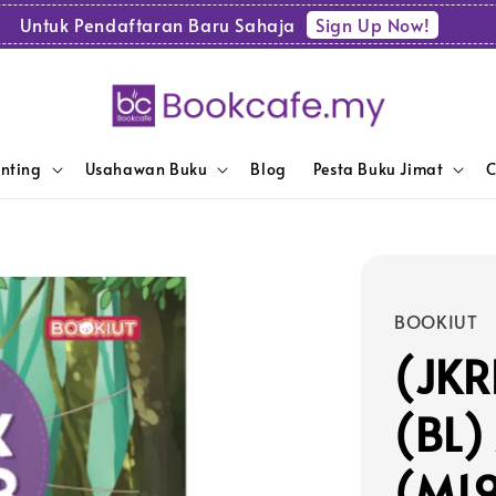
Sign Up Now!
Untuk Pendaftaran Baru Sahaja
enting
Usahawan Buku
Blog
Pesta Buku Jimat
C
BOOKIUT
(JKR
(BL)
(M1