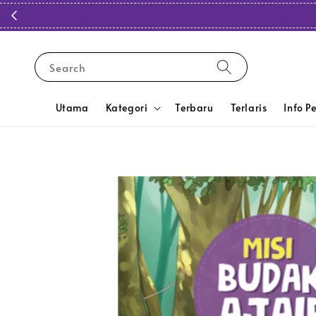
Search
Utama
Kategori
Terbaru
Terlaris
Info P