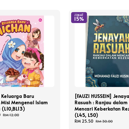
JIMAT
15%
 Keluarga Baru
[FAUZI HUSSEIN] Jenay
 Misi Mengenal Islam
Rasuah : Ranjau dalam
 (L10,BL13)
Mencari Keberkatan Re
(L45, L50)
0
Regular
RM 12.00
price
Sale
RM 25.50
Regular
RM 30.00
price
price