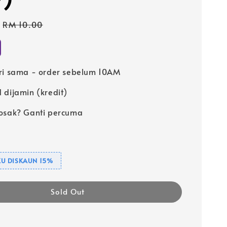
Regular
RM 10.00
price
ri sama - order sebelum 10AM
 dijamin (kredit)
osak? Ganti percuma
U DISKAUN 15%
Sold Out