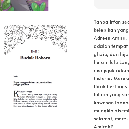
Tanpa Irfan sed
kelebihan yang
Adreen Amira,
adalah tempat
ghaib, dan hij
hutan Hulu Lan
menjejak rakan
histeria. Mere
tidak berfungsi
laluan yang sa
kawasan lapan
mungkin disemb
selamat, merek
Amirah?