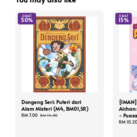
JIMAT
JIMAT
50%
15%
Dongeng Seri: Puteri dari
[IMAN]
Alam Misteri (M4, BM01,SR)
Aichan:
- Puasa
Sale
RM 7.00
Regular
RM 14.00
price
price
Sale
RM 10.2
price