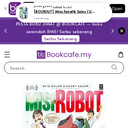
Shopping: Track Your Order
I**** B****
added to cart
Open
Your Trusted Shops
[BOOKIUT] Miss Fanatik Sains (L151, Y12,PSR1,PSR1)
1 minute ago
PESTA BUKU JIMAT @ BOOKCAFE — buku
serendah RM5! Serbu sekarang
Serbu Sekarang
Search