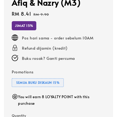
Afiq & Nazry (M3)
Sale
RM 8.41
Regular
RM 9.90
price
price
JIMAT 15%
Pos hari sama - order sebelum 10AM
Refund dijamin (kredit)
Buku rosak? Ganti percuma
Promotions
SEMUA BUKU DISKAUN 15%
You will earn 8 LOYALTY POINT with this
purchase
Quantity