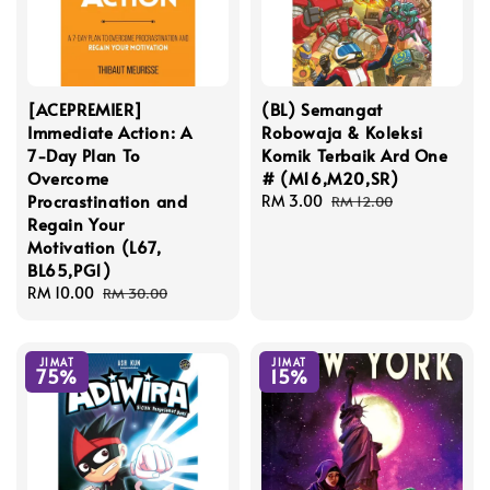
[ACEPREMIER]
(BL) Semangat
Immediate Action: A
Robowaja & Koleksi
7-Day Plan To
Komik Terbaik Ard One
Overcome
# (M16,M20,SR)
Procrastination and
Sale
RM 3.00
Regular
RM 12.00
Regain Your
price
price
Motivation (L67,
BL65,PG1)
Sale
RM 10.00
Regular
RM 30.00
price
price
JIMAT
JIMAT
75%
15%