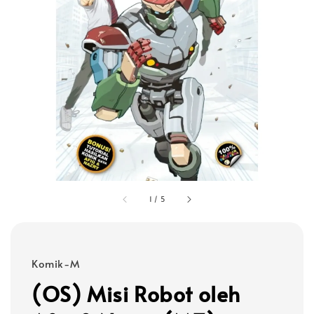
1
/
5
Komik-M
(OS) Misi Robot oleh