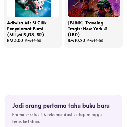
Adiwira #1: Si Cilik
[BLINK] Travelog
Penyelamat Bumi
Tragis: New York #
(M11,M19,G8, SR)
(L80)
Sale
RM 3.00
Regular
Sale
RM 10.20
Regular
RM 12.00
RM 12.00
price
price
price
price
Jadi orang pertama tahu buku baru
Promo eksklusif & rekomendasi setiap minggu —
terus ke inbox.