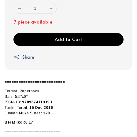
7 piece available
Add to Cart
Share
==========================
Format: Paperback
Saiz: 5.5"x8"
ISBN-13:
9789674119393
Tarikh Terbit:
1
5 Dec 2016
Jumlah Muka Surat :
128
Berat (kg):0.17
========================