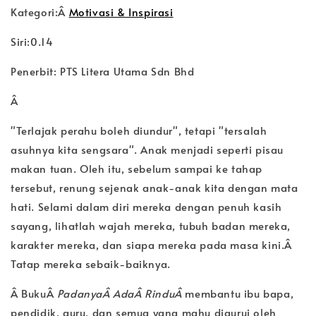
Kategori:Â
Motivasi & Inspirasi
Siri:0.14
Penerbit: PTS Litera Utama Sdn Bhd
Â
"Terlajak perahu boleh diundur", tetapi "tersalah
asuhnya kita sengsara". Anak menjadi seperti pisau
makan tuan. Oleh itu, sebelum sampai ke tahap
tersebut, renung sejenak anak-anak kita dengan mata
hati. Selami dalam diri mereka dengan penuh kasih
sayang, lihatlah wajah mereka, tubuh badan mereka,
karakter mereka, dan siapa mereka pada masa kini.Â
Tatap mereka sebaik-baiknya.
Â BukuÂ
Padanya
Â
Ada
Â
Rindu
Â
membantu ibu bapa,
pendidik, guru, dan semua yang mahu digurui oleh