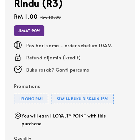
Rindu (R3)
Sale
RM 1.00
Regular
RM 10.00
price
price
JIMAT 90%
Pos hari sama - order sebelum 10AM
Refund dijamin (kredit)
Buku rosak? Ganti percuma
Promotions
LELONG RM1
SEMUA BUKU DISKAUN 15%
You will earn 1 LOYALTY POINT with this
purchase
Quantity