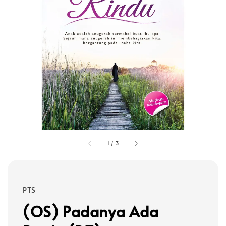
1
/
3
PTS
(OS) Padanya Ada