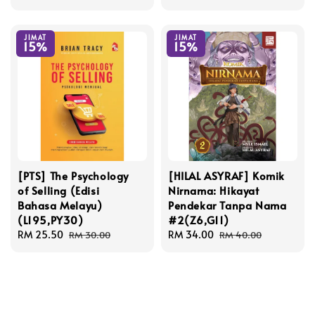
price
price
JIMAT
JIMAT
15%
15%
[PTS] The Psychology
[HILAL ASYRAF] Komik
of Selling (Edisi
Nirnama: Hikayat
Bahasa Melayu)
Pendekar Tanpa Nama
(L195,PY30)
#2(Z6,G11)
Sale
RM 25.50
Regular
Sale
RM 34.00
Regular
RM 30.00
RM 40.00
price
price
price
price