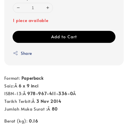
1 piece available
Add to Cart
Share
Format:
Paperback
Saiz:Â
6 x 9 inci
ISBN-13:Â
978-967-411-336-0
Â
Tarikh Terbit:Â
3 Nov 2014
Jumlah Muka Surat :Â
80
Berat (kg):
0.16