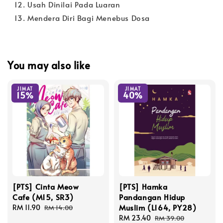
Usah Dinilai Pada Luaran
Mendera Diri Bagi Menebus Dosa
You may also like
JIMAT
JIMAT
15%
40%
[PTS] Cinta Meow
[PTS] Hamka
Cafe (M15, SR3)
Pandangan Hidup
Muslim (L164, PY28)
Sale
RM 11.90
Regular
RM 14.00
price
price
Sale
RM 23.40
Regular
RM 39.00