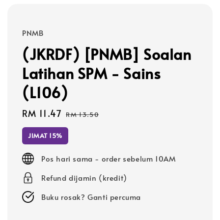
PNMB
(JKRDF) [PNMB] Soalan
Latihan SPM - Sains
(L106)
Sale
RM 11.47
Regular
RM 13.50
price
price
JIMAT 15%
Pos hari sama - order sebelum 10AM
Refund dijamin (kredit)
Buku rosak? Ganti percuma