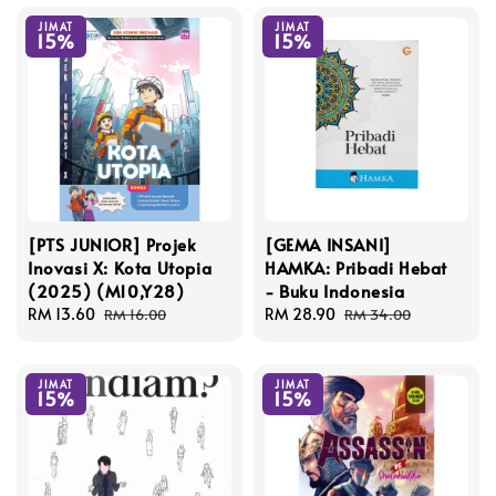
JIMAT
JIMAT
15%
15%
[PTS JUNIOR] Projek
[GEMA INSANI]
Inovasi X: Kota Utopia
HAMKA: Pribadi Hebat
(2025) (M10,Y28)
- Buku Indonesia
Sale
RM 13.60
Regular
Sale
RM 28.90
Regular
RM 16.00
RM 34.00
price
price
price
price
JIMAT
JIMAT
15%
15%