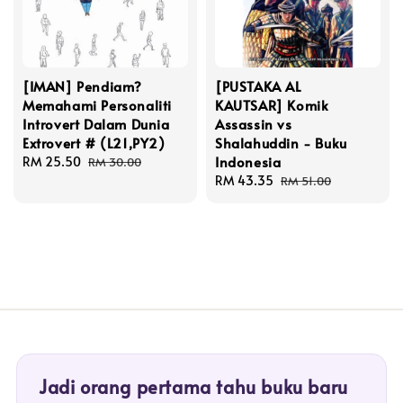
[IMAN] Pendiam?
[PUSTAKA AL
Memahami Personaliti
KAUTSAR] Komik
Introvert Dalam Dunia
Assassin vs
Extrovert # (L21,PY2)
Shalahuddin - Buku
Indonesia
Sale
RM 25.50
Regular
RM 30.00
price
price
Sale
RM 43.35
Regular
RM 51.00
price
price
Jadi orang pertama tahu buku baru