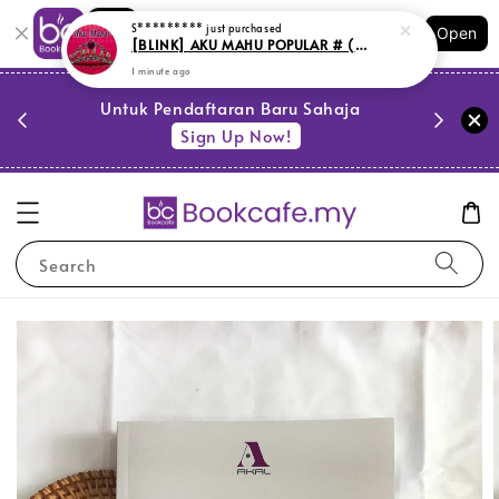
Shopping: Track Your Order
S*********
just purchased
Open
Your Trusted Shops
[BLINK] AKU MAHU POPULAR # (L80)
1 minute ago
PESTA 
)
Untuk Pendaftaran Baru Sahaja
se
Sign Up Now!
Search