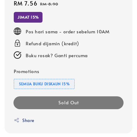
Sale
RM 7.56
Regular
RM 8.90
price
price
JIMAT 15%
Pos hari sama - order sebelum 10AM
Refund dijamin (kredit)
Buku rosak? Ganti percuma
Promotions
SEMUA BUKU DISKAUN 15%
Sold Out
Share