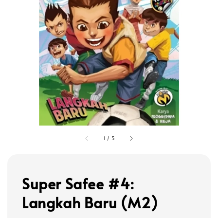
1
/
5
Super Safee #4:
Langkah Baru (M2)