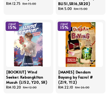
BL151,SR16,SR20)
Sale
RM 12.75
Regular
RM 15.00
price
price
Sale
RM 5.00
Regular
RM 15.00
price
price
JIMAT
JIMAT
15%
15%
[BOOKIUT] Wind
[MANES] Dendam
Seeker: Kebangkitan
Bayang by Fazrol #
Musuh (L152, Y20, SR)
(Z19, Y12)
Sale
RM 10.20
Regular
Sale
RM 22.10
Regular
RM 12.00
RM 26.00
price
price
price
price