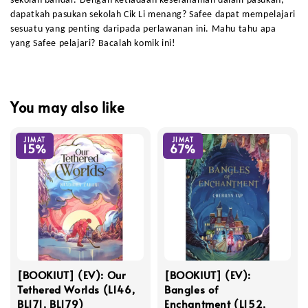
sekolah bandar. Dengan ketiadaan kesefahaman dalam pasukan,
dapatkah pasukan sekolah Cik Li menang? Safee dapat mempelajari
sesuatu yang penting daripada perlawanan ini. Mahu tahu apa
yang Safee pelajari? Bacalah komik ini!
You may also like
JIMAT
JIMAT
15%
67%
[BOOKIUT] (EV): Our
[BOOKIUT] (EV):
Tethered Worlds (L146,
Bangles of
BL171, BL179)
Enchantment (L152,