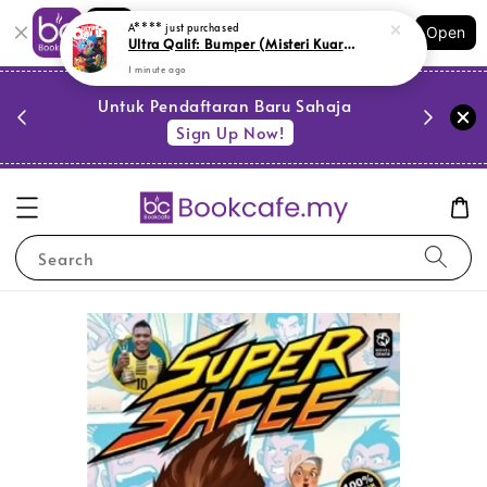
Shopping: Track Your Order
A****
just purchased
Open
Your Trusted Shops
Ultra Qalif: Bumper (Misteri Kuara) (M14,Y41)
1 minute ago
PESTA 
)
Untuk Pendaftaran Baru Sahaja
se
Sign Up Now!
Search