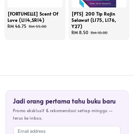
[FORTUNELLE] Scent Of
[PTS] 200 Tip Rajin
Love (L114,SR14)
Selawat (L175, L176,
Y27)
Sale
RM 46.75
Regular
RM 55.00
price
price
Sale
RM 8.50
Regular
RM 10.00
price
price
Jadi orang pertama tahu buku baru
Promo eksklusif & rekomendasi setiap minggu —
terus ke inbox.