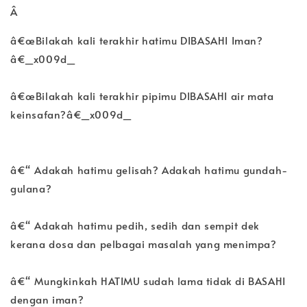
Â
â€œBilakah kali terakhir hatimu DIBASAHI Iman?
â€_x009d_
â€œBilakah kali terakhir pipimu DIBASAHI air mata
keinsafan?â€_x009d_
â€“ Adakah hatimu gelisah? Adakah hatimu gundah-
gulana?
â€“ Adakah hatimu pedih, sedih dan sempit dek
kerana dosa dan pelbagai masalah yang menimpa?
â€“ Mungkinkah HATIMU sudah lama tidak di BASAHI
dengan iman?