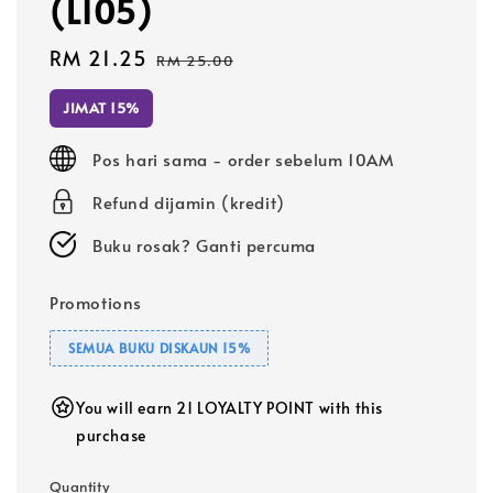
(L105)
Sale
RM 21.25
Regular
RM 25.00
price
price
JIMAT 15%
Pos hari sama - order sebelum 10AM
Refund dijamin (kredit)
Buku rosak? Ganti percuma
Promotions
SEMUA BUKU DISKAUN 15%
You will earn 21 LOYALTY POINT with this
purchase
Quantity