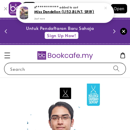
Shopping: Track Your Order
A************
added to cart
Open
Your Trusted Shops
Miss Dandelion (L152,BL147, SR18)
Just now
PESTA 
)
Untuk Pendaftaran Baru Sahaja
se
Sign Up Now!
Search