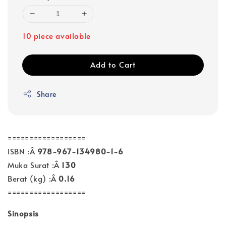
10 piece available
Add to Cart
Share
==================
ISBN :Â
978-967-134980-1-6
Muka Surat :Â
130
Berat (kg) :Â
0.16
==================
Sinopsis