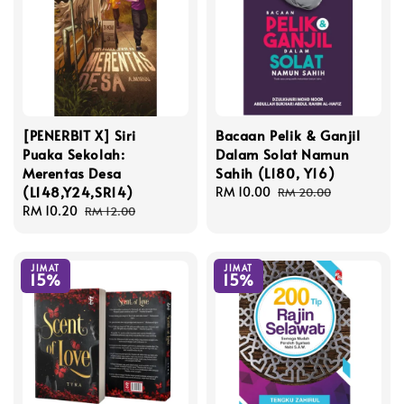
[PENERBIT X] Siri
Bacaan Pelik & Ganjil
Puaka Sekolah:
Dalam Solat Namun
Merentas Desa
Sahih (L180, Y16)
(L148,Y24,SR14)
Sale
RM 10.00
Regular
RM 20.00
Sale
RM 10.20
Regular
price
price
RM 12.00
price
price
JIMAT
JIMAT
15%
15%