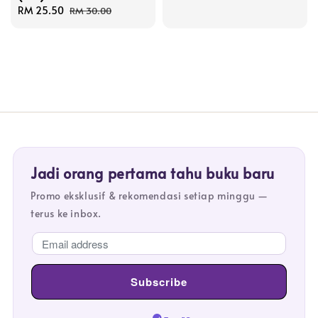
Sale
RM 25.50
Regular
price
price
RM 30.00
price
price
Jadi orang pertama tahu buku baru
Promo eksklusif & rekomendasi setiap minggu —
terus ke inbox.