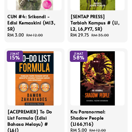
CUN #4: Srikandi -
[SENTAP PRESS]
Edisi Kemaskini (M13,
Tarbiah Kampus # (L1,
SR)
L2, L6,PY7, SR)
Sale
RM 3.00
Regular
Sale
RM 29.75
Regular
RM 12.00
RM 35.00
price
price
price
price
JIMAT
JIMAT
15%
58%
[ACEPREMIER] To Do
Kru Paranormal:
List Formula (Edisi
Shadow People
Bahasa Melayu) #
(L166,Y16)
(L61)
Sale
RM 5.00
Regular
RM 12.00