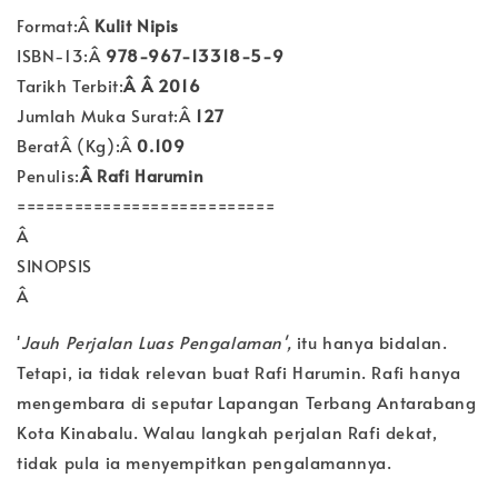
Format:
Â
Kulit Nipis
ISBN-13:Â
978-967-13318-5-9
Tarikh Terbit:
Â
Â 2016
Jumlah Muka Surat:
Â
127
Berat
Â (Kg):
Â
0.109
Penulis:
Â Rafi Harumin
===========================
Â
SINOPSIS
Â
'
Jauh Perjalan Luas Pengalaman',
itu hanya bidalan.
Tetapi, ia tidak relevan buat Rafi Harumin. Rafi hanya
mengembara di seputar Lapangan Terbang Antarabang
Kota Kinabalu. Walau langkah perjalan Rafi dekat,
tidak pula ia menyempitkan pengalamannya.