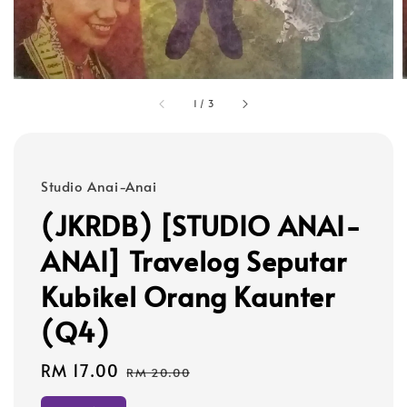
1
/
3
Studio Anai-Anai
(JKRDB) [STUDIO ANAI-
ANAI] Travelog Seputar
Kubikel Orang Kaunter
(Q4)
Sale
RM 17.00
Regular
RM 20.00
price
price