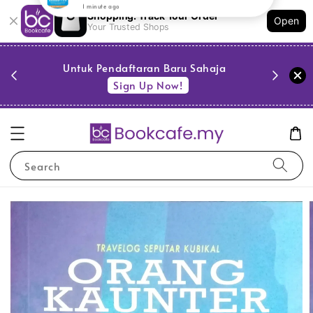
Shopping: Track Your Order
Open
Your Trusted Shops
PESTA 
)
Untuk Pendaftaran Baru Sahaja
se
Sign Up Now!
Search