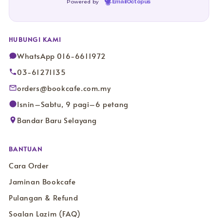
Powered by
EmailOctopus
HUBUNGI KAMI
WhatsApp 016-6611972
03-61271135
orders@bookcafe.com.my
Isnin–Sabtu, 9 pagi–6 petang
Bandar Baru Selayang
BANTUAN
Cara Order
Jaminan Bookcafe
Pulangan & Refund
Soalan Lazim (FAQ)