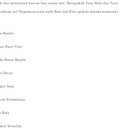
 dan membunuh haiwan lain sesuka hati. Berjayakah Tuan Aliki dan Tuan
mbaan ini? Bagaimana pula nasib Reni dan Kiro apabila mereka memasuki
tan Rumba
gan Raya Vyan
 ke Hutan Rumba
n Dicuri
kir Janji
untuk Perlumbaan
n Bola
kin Terserlah