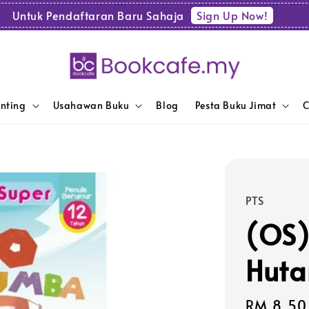
Sign Up Now!
Untuk Pendaftaran Baru Sahaja
enting
Usahawan Buku
Blog
Pesta Buku Jimat
C
PTS
(OS)
Huta
Sale
RM 8.50