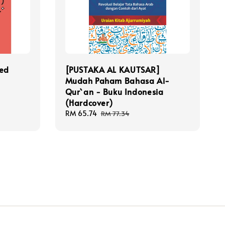
ed
[PUSTAKA AL KAUTSAR]
Mudah Paham Bahasa Al-
Qur`an - Buku Indonesia
(Hardcover)
Sale
RM 65.74
Regular
RM 77.34
price
price