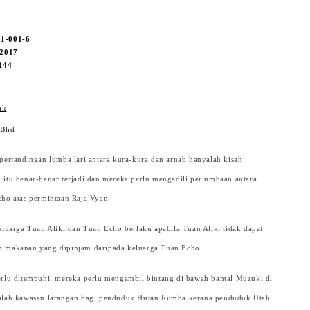
81-001-6
 2017
144
ak
 Bhd
pertandingan lumba lari antara kura-kura dan arnab hanyalah kisah
itu benar-benar terjadi dan mereka perlu mengadili perlumbaan antara
ho atas permintaan Raja Vyan.
eluarga Tuan Aliki dan Tuan Echo berlaku apabila Tuan Aliki tidak dapat
 makanan yang dipinjam daripada keluarga Tuan Echo.
erlu ditempuhi, mereka perlu mengambil bintang di bawah bantal Muzuki di
alah kawasan larangan bagi penduduk Hutan Rumba kerana penduduk Utah