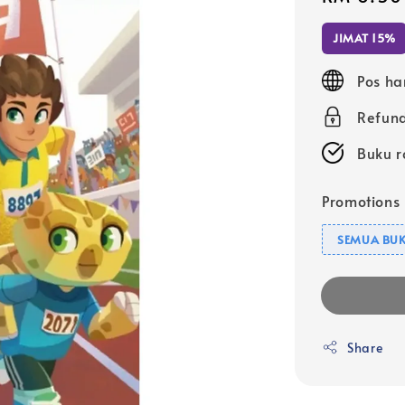
price
JIMAT 15%
Pos ha
Refund
Buku r
Promotions
SEMUA BUK
Share