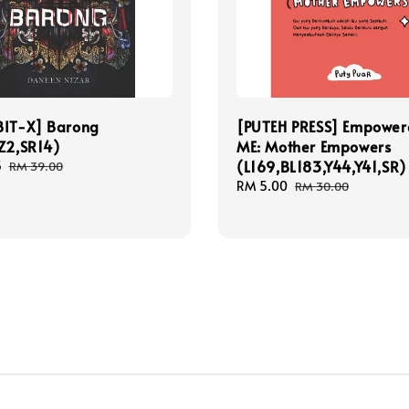
BIT-X] Barong
[PUTEH PRESS] Empower
Z2,SR14)
ME: Mother Empowers
(L169,BL183,Y44,Y41,SR)
5
Regular
RM 39.00
price
Sale
RM 5.00
Regular
RM 30.00
price
price