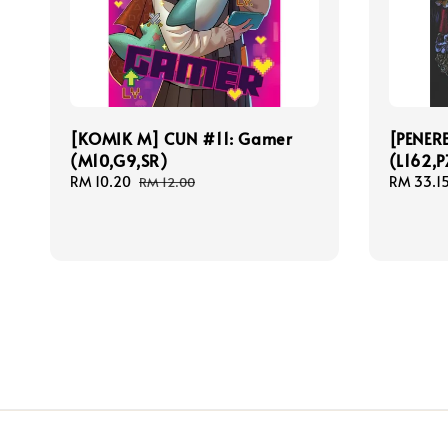
[KOMIK M] CUN #11: Gamer
[PENER
(M10,G9,SR)
(L162,P
Sale
RM 10.20
Regular
Sale
RM 33.1
RM 12.00
price
price
price