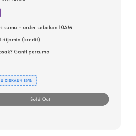
price
ri sama - order sebelum 10AM
 dijamin (kredit)
osak? Ganti percuma
U DISKAUN 15%
Sold Out