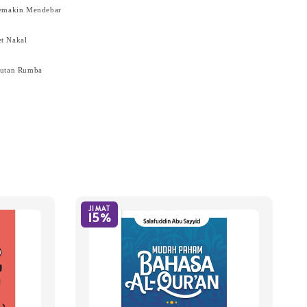
Semakin Mendebar
t Nakal
Hutan Rumba
JIMAT
15%