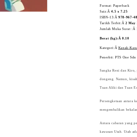
Format: Paperback
Saiz:Â
4.5 x 7.25
ISBN-13:Â
978-967-4
Tarikh Terbit:Â
2 May
Jumlah Muka Surat :Â
Berat (kg):Â 0.10
Kategori:Â
Kanak-Kan
Penerbit: PTS One Sdn
Sangka Reni dan Kiro, 
dongeng. Namun, kisah 
Tuan Aliki dan Tuan Ec
Persengketaan antara k
mengembalikan bekalan
Antara cabaran yang p
kawasan Utah. Utah ad