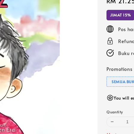
Sale
RM 21.2
price
JIMAT 15%
Pos ha
Refund
Buku r
Promotions
SEMUA BUK
You will 
Quantity