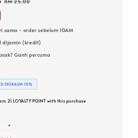
5
Regular
RM 25.00
price
ri sama - order sebelum 10AM
 dijamin (kredit)
osak? Ganti percuma
U DISKAUN 15%
earn 21 LOYALTY POINT with this purchase