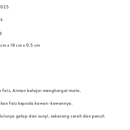
2025
ck
g
 cm x 18 cm x 0.5 cm
 Faiz, Aiman belajar menghargai mata.
lkan Faiz kepada kawan-kawannya.
dulunya gelap dan sunyi, sekarang cerah dan penuh