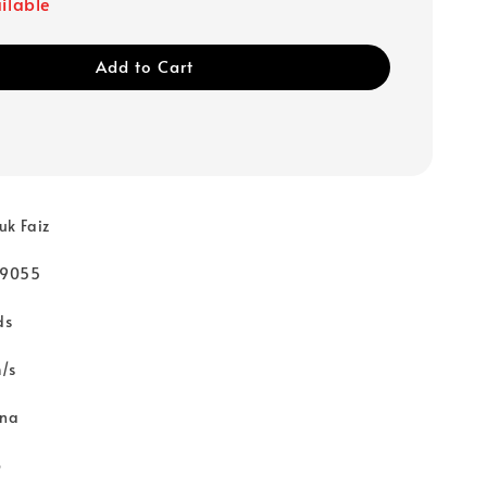
ailable
Add to Cart
uk Faiz
79055
ds
/s
rna
o