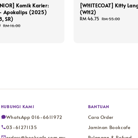
NIOR] Komik Karier:
[WHITECOAT] Kitty Lan
 - Apokalips (2025)
(WH2)
8, SR)
Sale
RM 46.75
Regular
RM 55.00
price
price
0
Regular
RM 16.00
price
HUBUNGI KAMI
BANTUAN
WhatsApp 016-6611972
Cara Order
03-61271135
Jaminan Bookcafe
orders@bookcafe.com.my
Pulangan & Refund