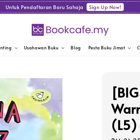
Sign Up Now!
Untuk Pendaftaran Baru Sahaja
enting
Usahawan Buku
Blog
Pesta Buku Jimat
C
[BIG
Warn
(L5)