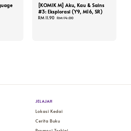
guage
[KOMIK M] Aku, Kau & Sains
#3: Eksplorasi (Y9, M16, SR)
Sale
RM 11.90
Regular
RM 14.00
price
price
JELAJAH
Lokasi Kedai
Cerita Buku
Promosi Terkini