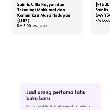
Saintis Cilik: Rayyan dan
[PTS JU
Teknologi Maklumat dan
Saintis
Komunikasi Masa Hadapan
(M9,Y3
(L187)
Sale
RM 13.6
price
Sale
RM 5.00
Regular
RM 12.00
price
price
Jadi orang pertama tahu
buku baru
Promo eksklusif & rekomendasi setiap