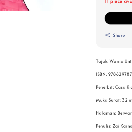
11 piece av
Share
Tajuk: Warna Unt
ISBN: 97862978
Penerbit: Casa Ki
Muka Surat: 32 m
Halaman: Berwa
Penulis: Zai Karn