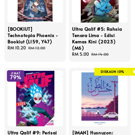
[BOOKIUT]
Ultra Qalif #5: Rahsia
Technotopia Phoenix -
Tenara Lima - Edisi
Bookiut (L159, Y47)
Kemas Kini (2023)
(M6)
Sale
RM 10.20
Regular
RM 12.00
price
price
Sale
RM 5.00
Regular
RM 14.00
price
price
DISKAUN 10%
JIMAT
79%
Ultra Qalif #9: Perisai
[IMAN] Husnuzon: