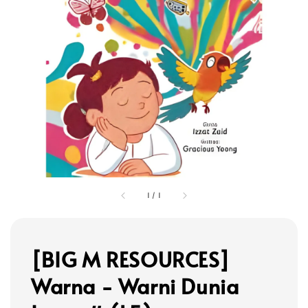
1
/
1
[BIG M RESOURCES]
Warna - Warni Dunia