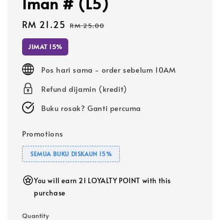
Iman # (L5)
Sale
RM 21.25
Regular
RM 25.00
price
price
JIMAT 15%
Pos hari sama - order sebelum 10AM
Refund dijamin (kredit)
Buku rosak? Ganti percuma
Promotions
SEMUA BUKU DISKAUN 15%
You will earn 21 LOYALTY POINT with this
purchase
Quantity