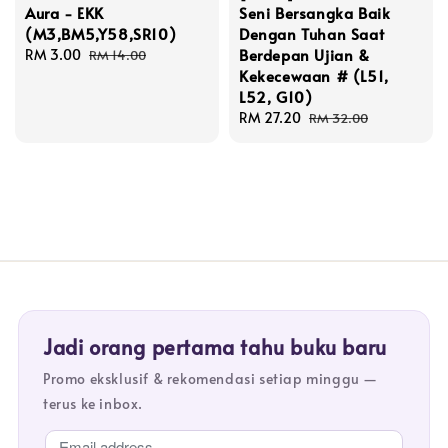
Aura - EKK
Seni Bersangka Baik
(M3,BM5,Y58,SR10)
Dengan Tuhan Saat
Berdepan Ujian &
Sale
RM 3.00
Regular
RM 14.00
Kekecewaan # (L51,
price
price
L52, G10)
Sale
RM 27.20
Regular
RM 32.00
price
price
Jadi orang pertama tahu buku baru
Promo eksklusif & rekomendasi setiap minggu —
terus ke inbox.