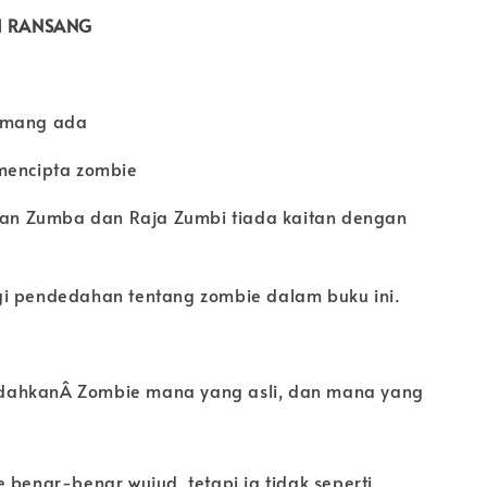
RI RANSANG
emang ada
mencipta zombie
rian Zumba dan Raja Zumbi tiada kaitan dengan
i pendedahan tentang zombie dalam buku ini.
ahkanÂ Zombie mana yang asli, dan mana yang
 benar-benar wujud, tetapi ia tidak seperti