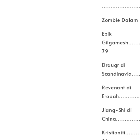
.....................
Zombie Dalam Ke
Epik
Gilgamesh...........
79
Draugr di
Scandinavia.........
Revenant di
Eropah..............
Jiang-Shi di
China...............
Kristianiti..........