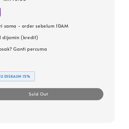
price
ri sama - order sebelum 10AM
 dijamin (kredit)
osak? Ganti percuma
U DISKAUN 15%
Sold Out