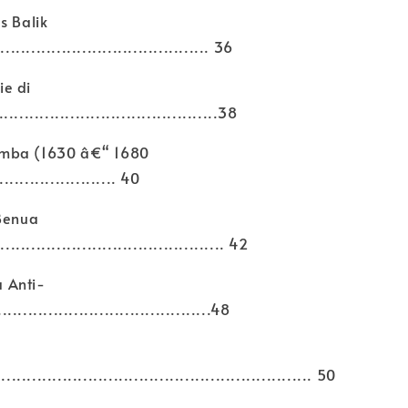
s Balik
....................................... 36
e di
..........................................38
mba (1630 â€“ 1680
...................... 40
 Benua
.......................................... 42
 Anti-
........................................48
.......................................................... 50