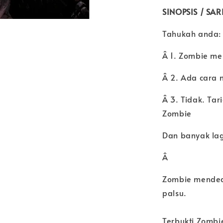
SINOPSIS / SA
Tahukah anda:
Â 1. Zombie m
Â 2. Ada cara 
Â 3. Tidak. Ta
Zombie
Dan banyak lag
Â
Zombie mended
palsu.
Terbukti Zombie