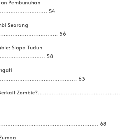
dan Pembunuhan
.......................... 54
mbi Seorang
................................ 56
bie: Siapa Tuduh
......................... 58
ngati
.......................................... 63
it Zombie?...............................................
..................................................... 68
 Zumba