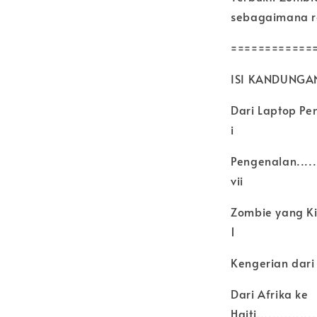
sebagaimana r
============
ISI KANDUNGA
Dari Laptop Penulis
i
Pengenalan..........
vii
Zombie yang Kita Ke
1
Kengerian dari Af
Dari Afrika ke
Haiti................