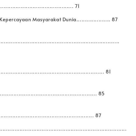
............................................ 71
percayaan Masyarakat Dunia.................... 87
..................................................................
......................................................... 81
....................................................... 85
...................................................... 87
.........................................................................