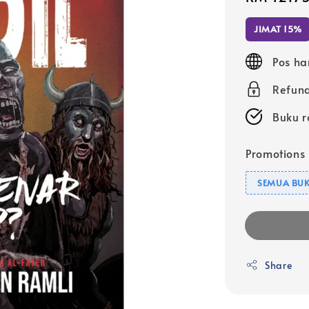
price
JIMAT 15%
Pos ha
Refund
Buku r
Promotions
SEMUA BUK
Share