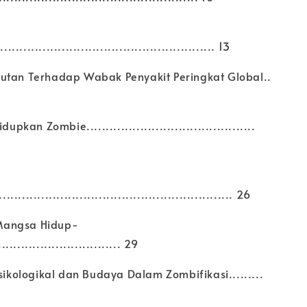
..................................................... 13
utan Terhadap Wabak Penyakit Peringkat Global..
upkan Zombie............................................
.......................................................... 26
Mangsa Hidup-
............................... 29
Psikologikal dan Budaya Dalam Zombifikasi.........