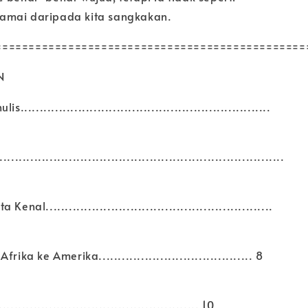
amai daripada kita sangkakan.
===============================================
N
.................................................................
.....................................................................
nal...........................................................
rika ke Amerika........................................ 8
................................................... 10