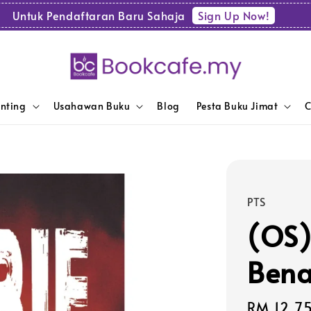
Sign Up Now!
Untuk Pendaftaran Baru Sahaja
enting
Usahawan Buku
Blog
Pesta Buku Jimat
C
PTS
(OS)
Bena
Sale
RM 12.7